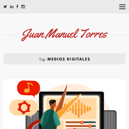
T
O
G
G
L
Juan Manuel Torres
E
N
A
V
I
G
Tag:
MEDIOS DIGITALES
A
T
I
O
N