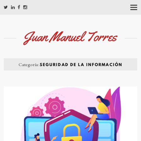
T
O
G
G
L
Juan Manuel Torres
E
N
A
V
I
G
Categoría:
SEGURIDAD DE LA INFORMACIÓN
A
T
I
O
N