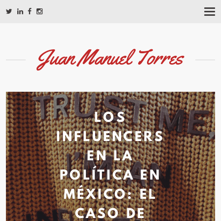
T
O
G
G
L
Juan Manuel Torres
E
N
A
V
I
G
A
LOS
T
I
INFLUENCERS
O
N
EN LA
POLÍTICA EN
MÉXICO: EL
CASO DE