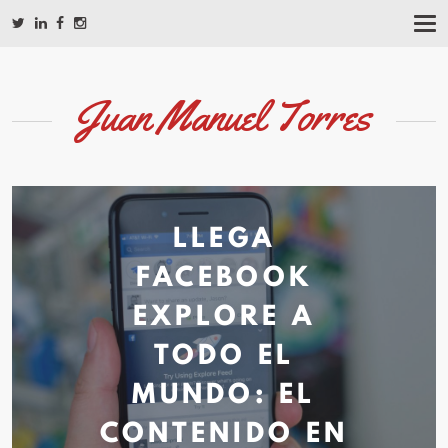
T
O
G
G
L
Juan Manuel Torres
E
N
A
V
I
G
A
LLEGA
T
I
FACEBOOK
O
N
EXPLORE A
TODO EL
MUNDO: EL
CONTENIDO EN