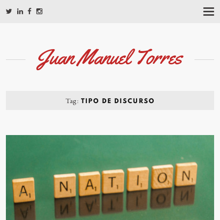
T
O
G
G
L
Juan Manuel Torres
E
N
A
V
I
G
Tag:
TIPO DE DISCURSO
A
T
I
O
N