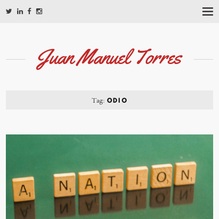
T
O
G
G
L
Juan Manuel Torres
E
N
A
V
I
G
Tag:
ODIO
A
T
I
O
N