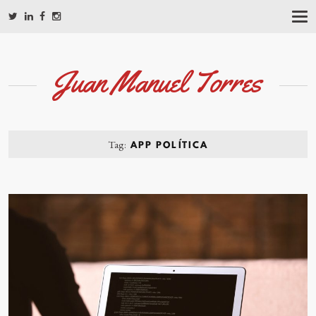
T
O
G
G
L
Juan Manuel Torres
E
N
A
V
I
G
Tag:
APP POLÍTICA
A
T
I
O
N