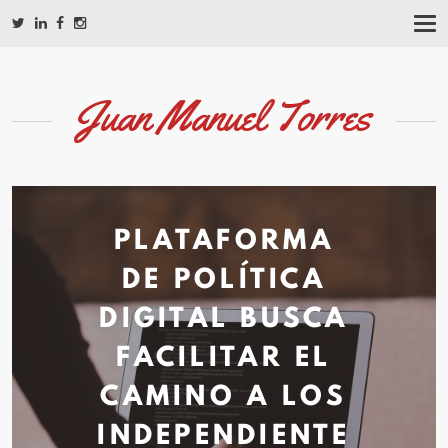
T
O
G
G
L
Juan Manuel Torres
E
N
A
V
I
G
A
PLATAFORMA
T
I
DE POLÍTICA
O
N
DIGITAL BUSCA
FACILITAR EL
CAMINO A LOS
INDEPENDIENTE