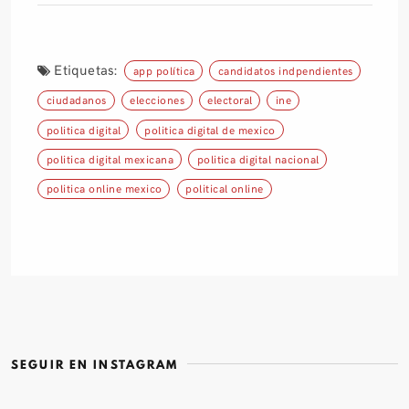
Etiquetas:
app política
candidatos indpendientes
ciudadanos
elecciones
electoral
ine
politica digital
politica digital de mexico
politica digital mexicana
politica digital nacional
politica online mexico
political online
SEGUIR EN INSTAGRAM