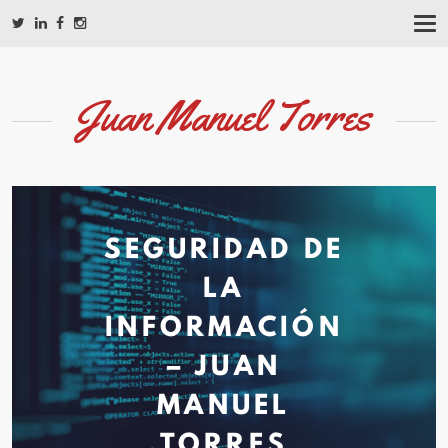
T
O
G
G
L
Juan Manuel Torres
E
N
A
V
I
G
A
SEGURIDAD DE
T
I
O
LA
N
INFORMACIÓN
– JUAN
MANUEL
TORRES