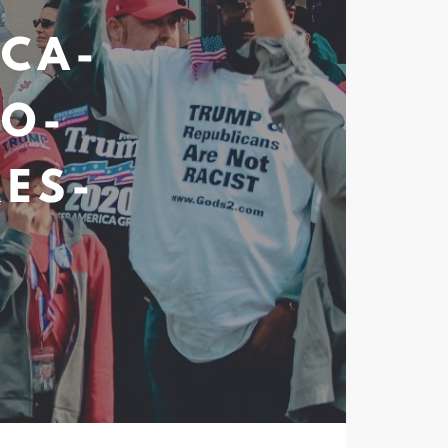
ICA-
IO-
ES-