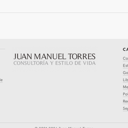
C
Co
Es
Go
de
Li
Me
Pol
Re
Se