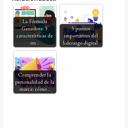
La Fórmula
Ganadora: 5
5 puntos
características de
importantes del
un…
liderazgo digital
Comprender la
personalidad de la
marca: cómo…