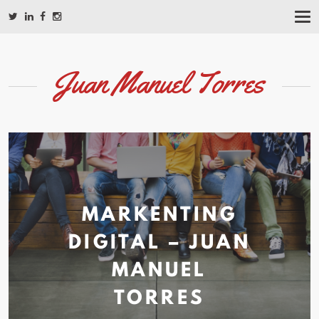
T
O
G
G
L
Juan Manuel Torres
E
N
A
V
I
G
A
T
I
O
MARKENTING
N
DIGITAL – JUAN
MANUEL
TORRES