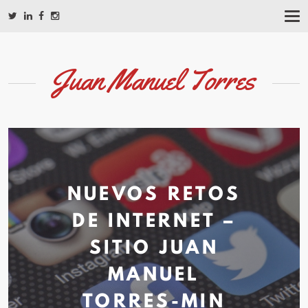
T
O
G
G
L
Juan Manuel Torres
E
N
A
V
I
G
A
T
I
NUEVOS RETOS
O
N
DE INTERNET –
SITIO JUAN
MANUEL
TORRES-MIN