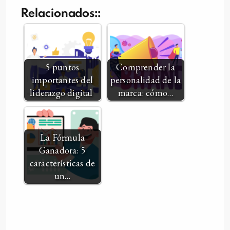
Relacionados::
5 puntos
Comprender la
importantes del
personalidad de la
liderazgo digital
marca: cómo…
La Fórmula
Ganadora: 5
características de
un…