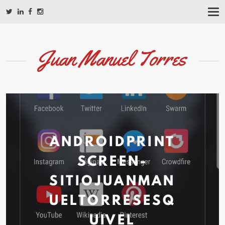
T
O
G
G
L
Juan Manuel Torres
E
N
A
V
I
G
A
T
I
ANDROIDPRINT
O
N
SCREEN-
SITIOJUANMAN
UELTORRESESQ
UIVEL