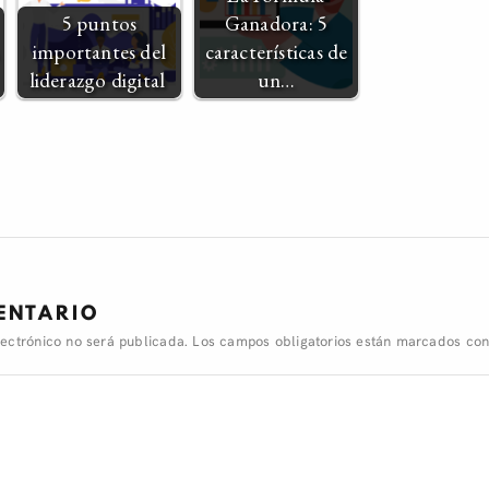
5 puntos
Ganadora: 5
importantes del
características de
liderazgo digital
un…
ENTARIO
lectrónico no será publicada.
Los campos obligatorios están marcados co