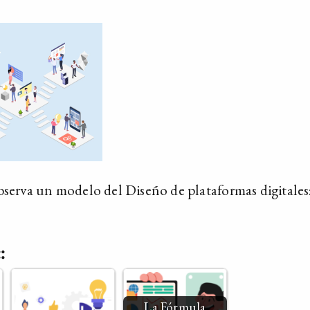
bserva un modelo del Diseño de plataformas digitales
:
La Fórmula