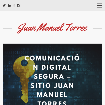
T
O
G
G
L
Juan Manuel Torres
E
N
A
V
I
G
A
COMUNICACIÓ
T
I
O
N DIGITAL
N
SEGURA –
SITIO JUAN
MANUEL
TORRES