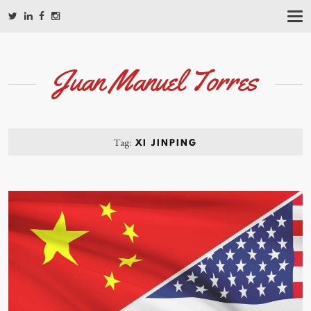
T
O
G
G
L
Juan Manuel Torres
E
N
A
V
I
G
Tag:
XI JINPING
A
T
I
O
N