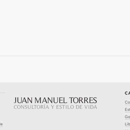
C
Co
Es
Go
de
Li