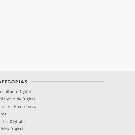
ATEGORÍAS
nsultoría Digital
tilo de Vida Digital
bierno Electrónico
bros
dios Digitales
ítica Digital