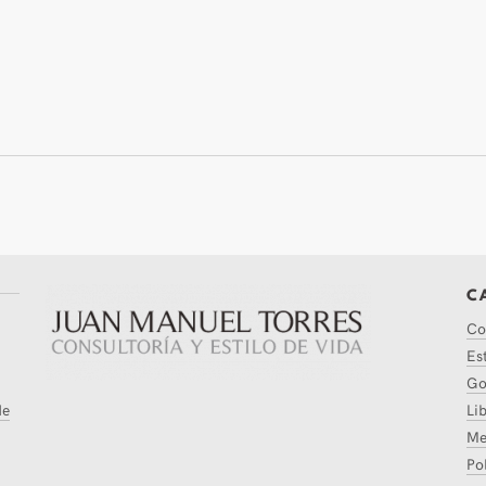
C
Co
Es
Go
de
Li
Me
Pol