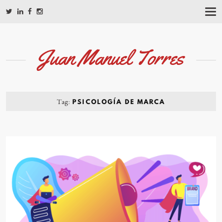
T
O
G
G
L
Juan Manuel Torres
E
N
A
V
I
G
Tag:
PSICOLOGÍA DE MARCA
A
T
I
O
N