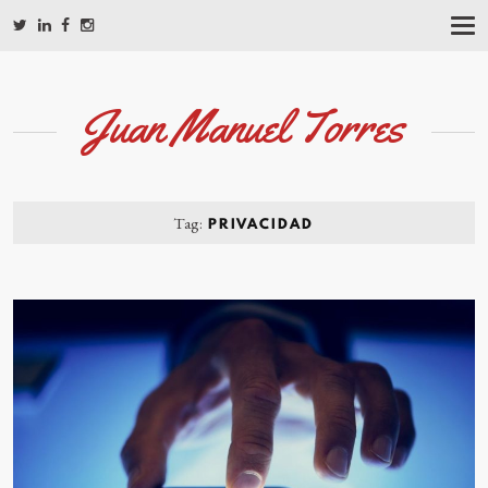
T
O
G
G
L
Juan Manuel Torres
E
N
A
V
I
G
Tag:
PRIVACIDAD
A
T
I
O
N