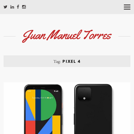
T
O
G
G
L
Juan Manuel Torres
E
N
A
V
I
G
Tag:
PIXEL 4
A
T
I
O
N