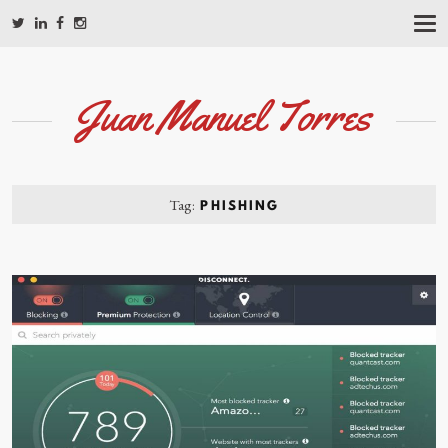
T
O
G
G
L
Juan Manuel Torres
E
N
A
V
I
G
Tag:
PHISHING
A
T
I
O
N