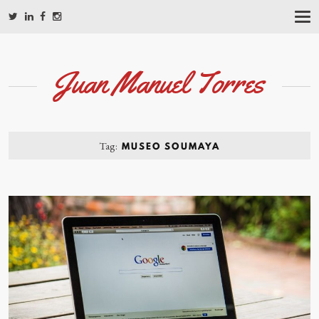
T
O
G
G
L
Juan Manuel Torres
E
N
A
V
I
G
Tag:
MUSEO SOUMAYA
A
T
I
O
N