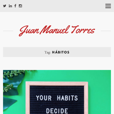
T
O
G
G
L
Juan Manuel Torres
E
N
A
V
I
G
Tag:
HÁBITOS
A
T
I
O
N