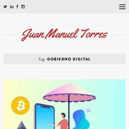
T
O
G
G
L
Juan Manuel Torres
E
N
A
V
I
G
Tag:
GOBIERNO DIGITAL
A
T
I
O
N