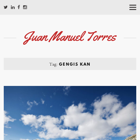
T
O
G
G
L
Juan Manuel Torres
E
N
A
V
I
G
Tag:
GENGIS KAN
A
T
I
O
N