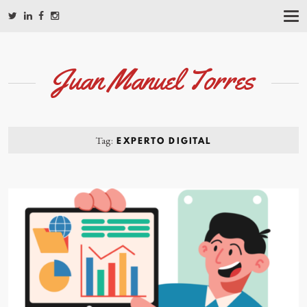
T
O
G
G
L
Juan Manuel Torres
E
N
A
V
I
G
Tag:
EXPERTO DIGITAL
A
T
I
O
N