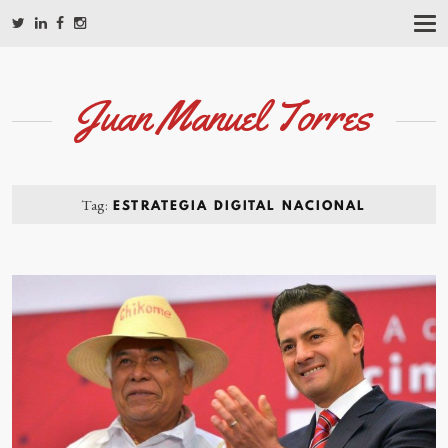
T
O
G
G
L
Juan Manuel Torres
E
N
A
V
I
G
Tag:
ESTRATEGIA DIGITAL NACIONAL
A
T
I
O
N