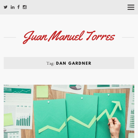
T
O
G
G
L
Juan Manuel Torres
E
N
A
V
I
G
Tag:
DAN GARDNER
A
T
I
O
N