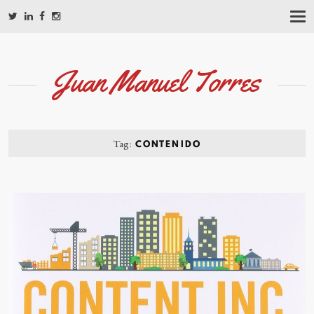
T
O
G
G
L
Juan Manuel Torres
E
N
A
V
I
G
Tag:
CONTENIDO
A
T
I
O
N