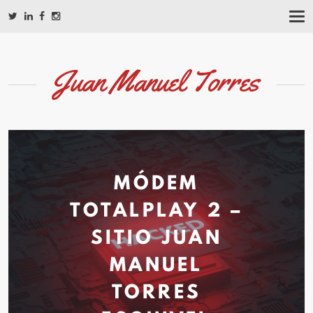
T
O
G
G
L
Juan Manuel Torres
E
N
A
V
I
G
A
T
MÓDEM
I
O
TOTALPLAY 2 –
N
SITIO JUAN
MANUEL
TORRES