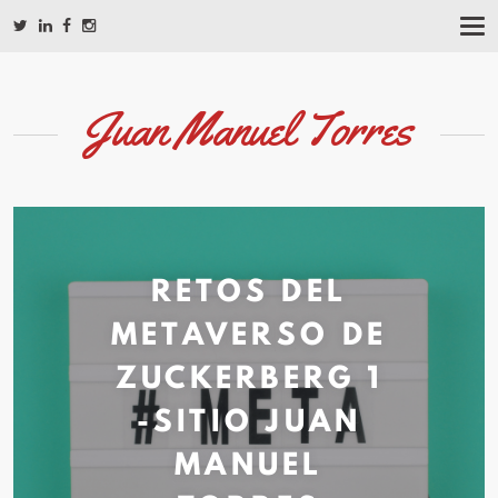
T
O
G
G
L
Juan Manuel Torres
E
N
A
V
I
G
A
T
RETOS DEL
I
O
METAVERSO DE
N
ZUCKERBERG 1
-SITIO JUAN
MANUEL