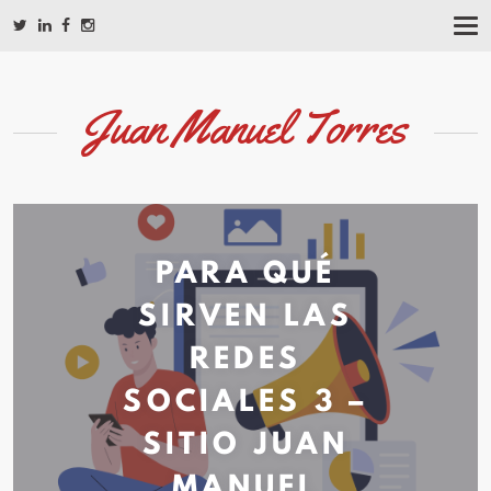
T
O
G
G
L
Juan Manuel Torres
E
N
A
V
I
G
A
PARA QUÉ
T
I
O
SIRVEN LAS
N
REDES
SOCIALES 3 –
SITIO JUAN
MANUEL