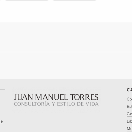
C
Co
Es
Go
de
Li
Me