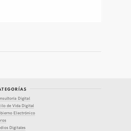
ATEGORÍAS
nsultoría Digital
tilo de Vida Digital
bierno Electrónico
bros
dios Digitales