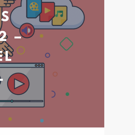
OS
2 –
EL
L