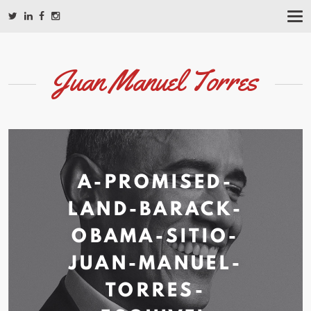
T
O
G
G
L
Juan Manuel Torres
E
N
A
V
I
G
A
T
A-PROMISED-
I
O
LAND-BARACK-
N
OBAMA-SITIO-
JUAN-MANUEL-
TORRES-