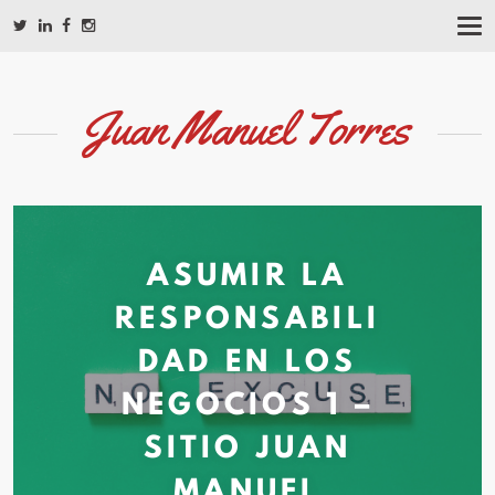
T
O
G
G
L
Juan Manuel Torres
E
N
A
V
I
G
A
ASUMIR LA
T
I
O
RESPONSABILI
N
DAD EN LOS
NEGOCIOS 1 –
SITIO JUAN
MANUEL