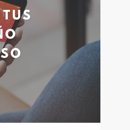
 TUS
ÑO
ESO