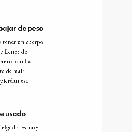
bajar de
peso
 y tener un cuerpo
e llenos de
ebrero muchas
nte de mala
 pierdan esa
he
usado
delgado, es muy