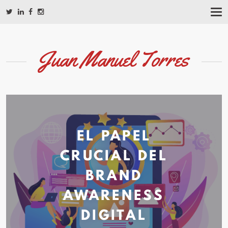
T
O
G
G
L
Juan Manuel Torres
E
N
A
V
I
G
A
T
EL PAPEL
I
O
N
CRUCIAL DEL
BRAND
AWARENESS
DIGITAL