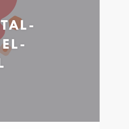
TAL-
EL-
L